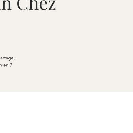
tin Chez
artage,
n en 7